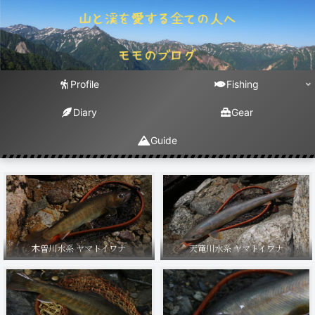
Profile
Fishing
Diary
Gear
Guide
木曽川水系 ヤマトイワナ
天竜川水系 ヤマトイワナ