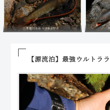
木曽川水系 ヤマトイワナ
【源流泊】最強ウルトララ