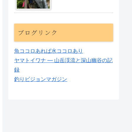
ブログリンク
魚ココロあれば水ココロあり
ヤマトイワナ — 山岳渓流と深山幽谷の記
録
釣りビジョンマガジン