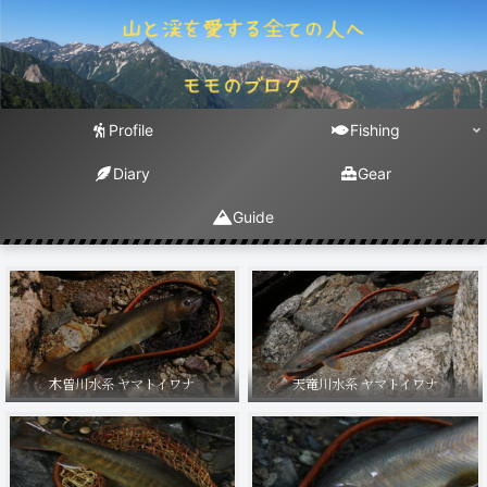
Profile
Fishing
Diary
Gear
Guide
木曽川水系 ヤマトイワナ
天竜川水系 ヤマトイワナ