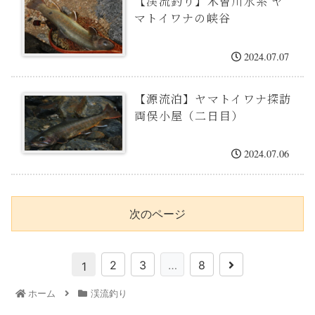
【渓流釣り】木曽川水系 ヤ
マトイワナの峡谷
2024.07.07
【源流泊】ヤマトイワナ探訪
両俣小屋（二日目）
2024.07.06
次のページ
2
3
…
8
1
ホーム
渓流釣り