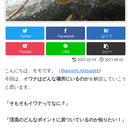
Twitter
Facebook
はてブ
Pocket
LINE
コピー
2025.02.19
2023.09.02
こんにちは、モモです。（
@ayumi.mitsuishi
)
今回は、
イワナはどんな場所にいるのか
を解説していこう
と思います。
「そもそもイワナってなに？」
「渓流のどんなポイントに居ついているのか知りたい！」