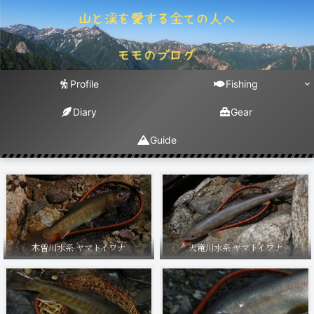
Profile
Fishing
Diary
Gear
Guide
木曽川水系 ヤマトイワナ
天竜川水系 ヤマトイワナ