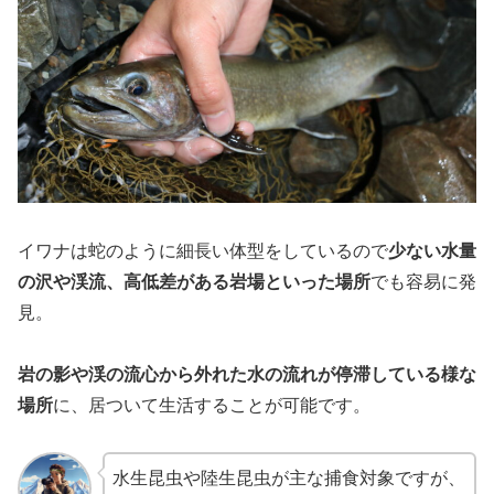
イワナは蛇のように細長い体型をしているので
少ない水量
の沢や渓流、高低差がある岩場といった場所
でも容易に発
見。
岩の影や渓の流心から外れた水の流れが停滞している様な
場所
に、居ついて生活することが可能です。
水生昆虫や陸生昆虫が主な捕食対象ですが、