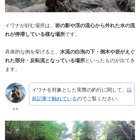
イワナが好む場所は、
岩の影や渓の流心から外れた水の流
れが停滞している様な場所
です。
具体的な例を挙げると、
水流の白泡の下・倒木や岩がえぐ
れた部分・反転流となっている場所
といったものが出てき
ます。
イワナを対象とした実際の釣行に関して、
以
前記事で触れている
のでご覧ください。
モモ