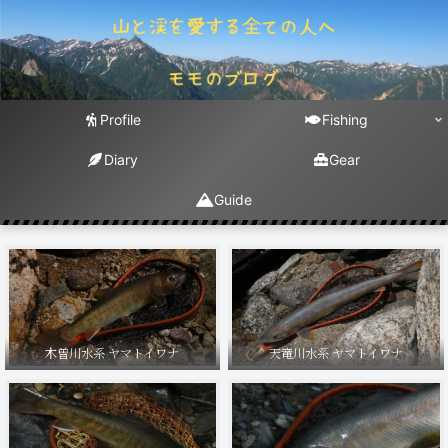
Profile
Fishing
Diary
Gear
Guide
木曽川水系 ヤマトイワナ
天竜川水系 ヤマトイワナ