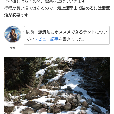
その後しばらくの間、標高を上げていきます。
行程が長い渓ではあるので、
最上流部まで詰めるには源流
泊が必要
です。
以前、
源流泊にオススメできるテント
につい
ての
レビュー記事
を書きました。
モモ