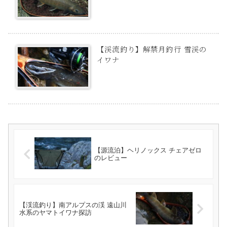
【渓流釣り】解禁月釣行 雪渓の
イワナ
【源流泊】ヘリノックス チェアゼロ
のレビュー
【渓流釣り】南アルプスの渓 遠山川
水系のヤマトイワナ探訪