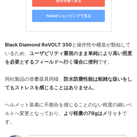
楽天市場で見る
Yahoo!ショッピングで見る
Black Diamond ReVOLT 350
と操作性や構造が類似して
いるため、
ユーザビリティ重視のまま単純により高い照度
を必要とするフィールドへ行く場合に便利
です。
同社製品の登攀器具同様、
防水防塵性能は粗雑な扱いをし
てもストレスを感じることはありません
。
ヘルメット装着に不都合を感じることのない程度の細いベ
ルトへ変更となっており、
より軽量の78gはメリット
で
す。