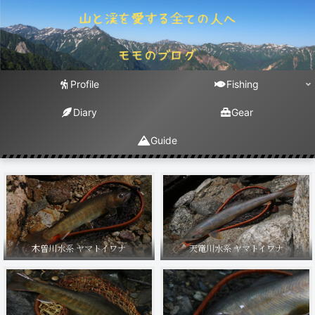
Profile
Fishing
Diary
Gear
Guide
木曽川水系 ヤマトイワナ
天竜川水系 ヤマトイワナ