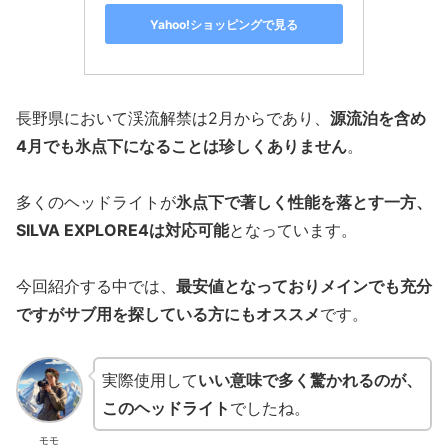
Yahoo!ショッピングで見る
長野県において渓流解禁は2月からであり、
源流泊を含め
4月でも氷点下になることは珍しくありません
。
多くのヘッドライトが
氷点下で著しく性能を落とす一方、
SILVA EXPLORE4は対応可能
となっています。
今回紹介する中では、
最安値となっておりメインでも充分
ですがサブ用を探している方にもオススメ
です。
実際使用して
いい意味で多く驚かれるのが、
このヘッドライト
でしたね。
モモ