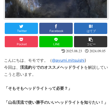
Twitter
Facebook
はてブ
Pocket
LINE
コピー
2025.08.23
2024.09.05
こんにちは、モモです。（
@ayumi.mitsuishi
)
今回は、
渓流釣りでのオススメヘッドライト
を解説してい
こうと思います。
「そもそもヘッドライトって必要？」
「山岳渓流で使い勝手のいいヘッドライトを知りたい！」