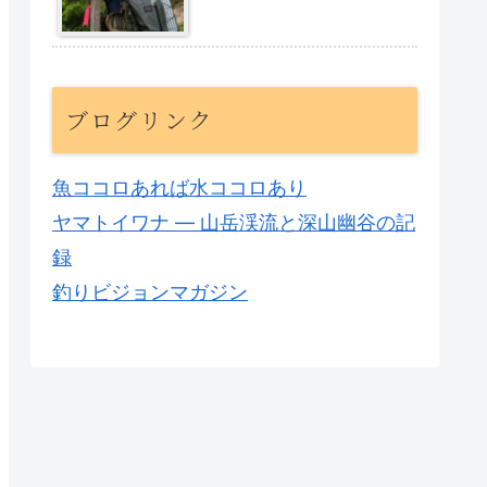
ブログリンク
魚ココロあれば水ココロあり
ヤマトイワナ — 山岳渓流と深山幽谷の記
録
釣りビジョンマガジン