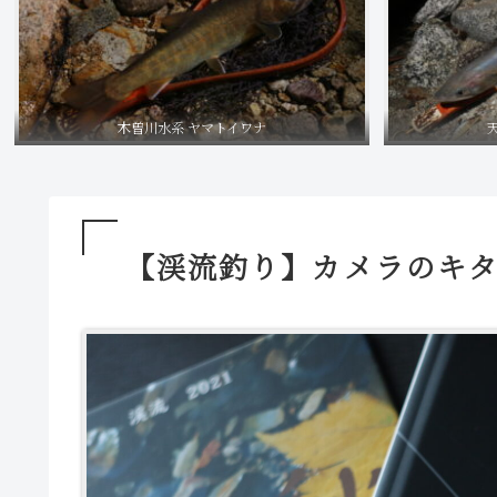
木曽川水系 ヤマトイワナ
【渓流釣り】カメラのキタ