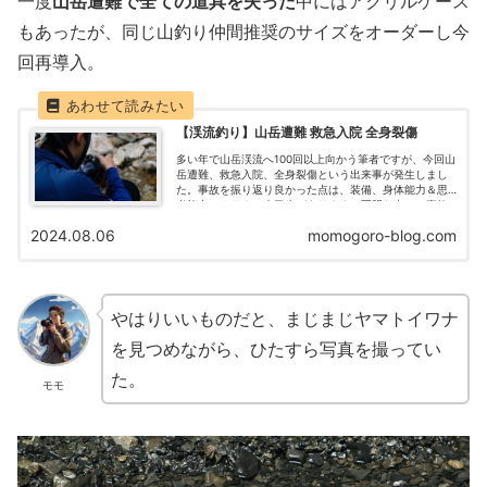
一度
山岳遭難で全ての道具を失った
中にはアクリルケース
もあったが、同じ山釣り仲間推奨のサイズをオーダーし今
回再導入。
【渓流釣り】山岳遭難 救急入院 全身裂傷
多い年で山岳渓流へ100回以上向かう筆者ですが、今回山
岳遭難、救急入院、全身裂傷という出来事が発生しまし
た。事故を振り返り良かった点は、装備、身体能力＆思
考能力、トラウマ未発生があります。不明な点は、事故
発生理由と装備の喪失機序です。実際に体験した山岳事
2024.08.06
momogoro-blog.com
故を時系列で振り返っていく記事です。
やはりいいものだと、まじまじヤマトイワナ
を見つめながら、ひたすら写真を撮ってい
た。
モモ