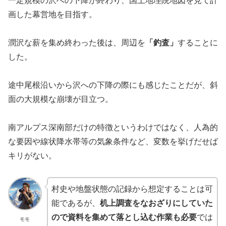
画した幕営地を目指す。
潤沢な薪を集め終わった後は、周辺を
「釣査」
することに
した。
途中尾根沿いから沢への下降の際にも感じたことだが、斜
面の大規模な崩壊が目立つ。
南アルプス深南部だけの特徴というわけではなく、人為的
な要因や線状降水帯等の気象条件など、変数を挙げだせば
キリがない。
村史や地盤状態の記録から想定することは可
能であるが、
机上調査をなおざりにしていた
ので資料を集めて落とし込む作業も必要
では
モモ