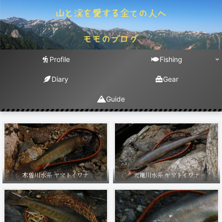
Profile
Fishing
Diary
Gear
Guide
木曽川水系 ヤマトイワナ
天竜川水系 ヤマトイワナ