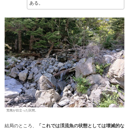
ある。
荒廃が目立った区間。
結局のところ、
「これでは渓流魚の状態としては壊滅的な