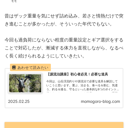
モモ
昔はザック重量を気にせず詰め込み、若さと情熱だけで突
き進むことが多かったが、そういった年代でもない。
今回も過負荷にならない程度の重量設定とギア選択をする
ことで対応したが、漸減する体力を直視しながら、なるべ
く長く続けられるようにしていきたい。
【源流泊講座】初心者必見！必要な道具
今回は、山岳渓流釣りや源流泊で必要な道具を解説して
いこうと思います。運ぶ、泊まる、食べる＆飲む、気遣
う、釣る＆撮る、守るといった基本的な6つのポイントを
押さえ、リスクマネジメントを徹底していくことが重要
です。致命的な状況へ陥ることなく、安全に楽しい山岳
2025.02.25
momogoro-blog.com
渓流釣りライフを送れるようにしましょう。