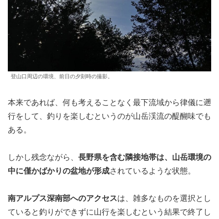
登山口周辺の環境、前日の夕刻時の撮影。
本来であれば、何も考えることなく最下流域から律儀に遡
行をして、釣りを楽しむというのが山岳渓流の醍醐味でも
ある。
しかし残念ながら、
長野県を含む隣接地帯は、山岳環境の
中に僅かばかりの盆地が形成
されているような状態。
南アルプス深南部へのアクセス
は、雑多なものを選択とし
ていると釣りができずに山行を楽しむという結果で終了し