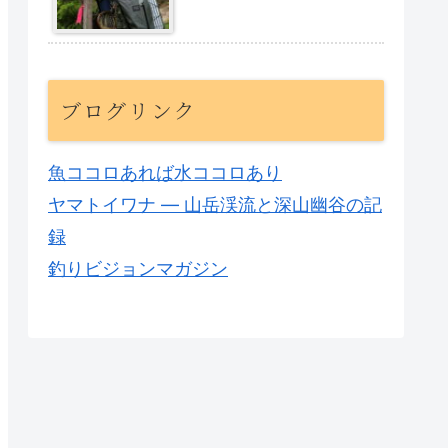
ブログリンク
魚ココロあれば水ココロあり
ヤマトイワナ — 山岳渓流と深山幽谷の記
録
釣りビジョンマガジン