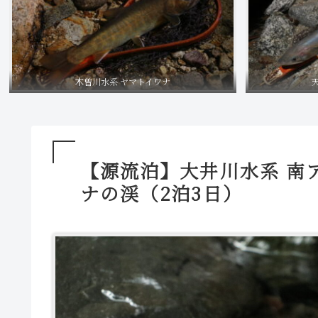
木曽川水系 ヤマトイワナ
【源流泊】大井川水系 南
ナの渓（2泊3日）