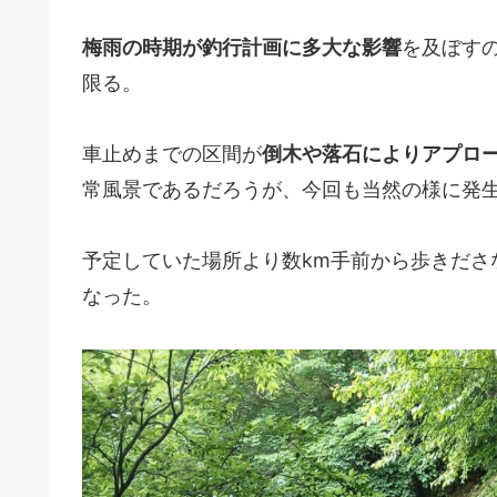
梅雨の時期が釣行計画に多大な影響
を及ぼす
限る。
車止めまでの区間が
倒木や落石によりアプロ
常風景であるだろうが、今回も当然の様に発
予定していた場所より数km手前から歩きださ
なった。